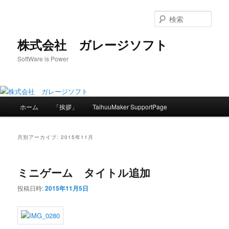
メ
サ
イ
ブ
検
ン
コ
索
コ
ン
株式会社 ガレージソフト
ン
テ
SoftWare is Power
テ
ン
ン
ツ
ツ
へ
へ
移
メ
移
動
ホーム
「挨拶」
TaihuuMaker SupportPage
イ
動
ン
メ
月別アーカイブ:
2015年11月
ニ
ュ
ー
ミニゲーム タイトル追加
投稿日時:
2015年11月5日