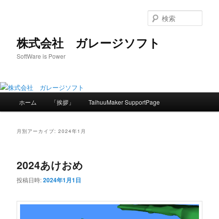
メ
サ
イ
ブ
検
ン
コ
索
コ
ン
株式会社 ガレージソフト
ン
テ
SoftWare is Power
テ
ン
ン
ツ
ツ
へ
へ
移
メ
移
動
ホーム
「挨拶」
TaihuuMaker SupportPage
イ
動
ン
メ
月別アーカイブ:
2024年1月
ニ
ュ
ー
2024あけおめ
投稿日時:
2024年1月1日