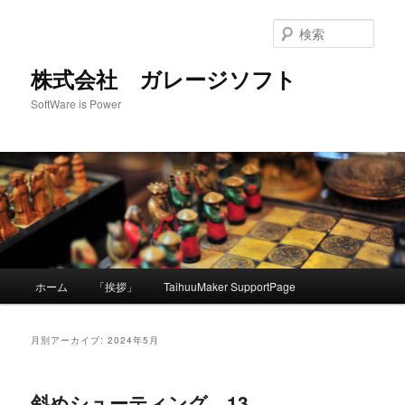
メ
サ
イ
ブ
検
ン
コ
索
コ
ン
株式会社 ガレージソフト
ン
テ
SoftWare is Power
テ
ン
ン
ツ
ツ
へ
へ
移
移
動
動
メ
ホーム
「挨拶」
TaihuuMaker SupportPage
イ
ン
メ
月別アーカイブ:
2024年5月
ニ
ュ
ー
斜めシューティング 13