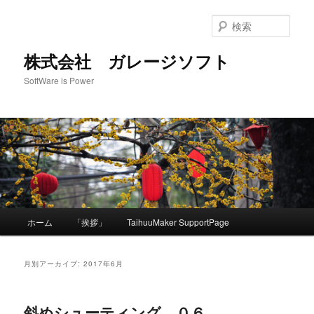
メ
サ
イ
ブ
検
ン
コ
索
コ
ン
株式会社 ガレージソフト
ン
テ
SoftWare is Power
テ
ン
ン
ツ
ツ
へ
へ
移
移
動
動
メ
ホーム
「挨拶」
TaihuuMaker SupportPage
イ
ン
メ
月別アーカイブ:
2017年6月
ニ
ュ
ー
斜めシューティング ０６